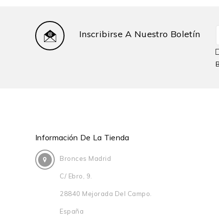
Inscribirse A Nuestro Boletín
Información De La Tienda
Bronces Madrid
C/ Ebro, 9.
28840 Mejorada Del Campo.
España