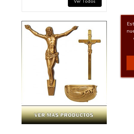
Ver Todos
Est
nue