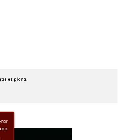
ras es plana.
orar
Para
.