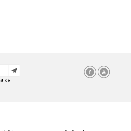
de
ad