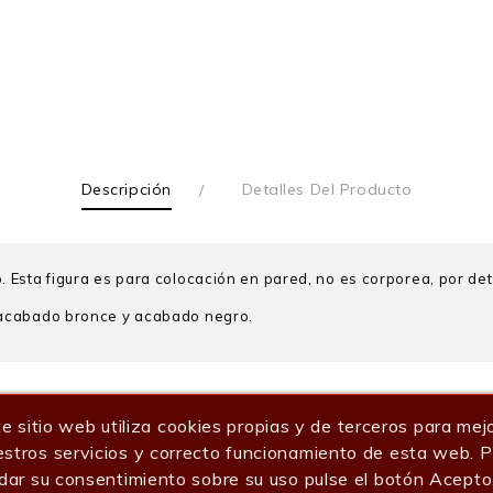
Descripción
Detalles Del Producto
Esta figura es para colocación en pared, no es corporea, por det
 acabado bronce y acabado negro.
ría:
e sitio web utiliza cookies propias y de terceros para mej
35
stros servicios y correcto funcionamiento de esta web. 
dar su consentimiento sobre su uso pulse el botón Acepto