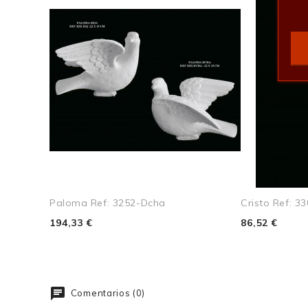
Ancho
Profundo
Peso
Paloma Ref: 3252-Dcha
Cristo Ref: 3
194,33 €
86,52 €
Comentarios (0)