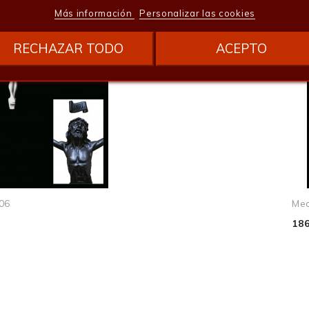
Busto Corazón De Jesús Ref...
30
Más información
Personalizar las cookies
320,65 €
10
RECHAZAR TODO
ACEPTO
0.6
306
Med
186