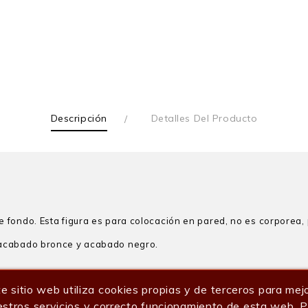
Descripción
Detalles Del Producto
fondo. Esta figura es para colocación en pared, no es corporea, 
 acabado bronce y acabado negro.
e sitio web utiliza cookies propias y de terceros para mej
stros servicios y correcto funcionamiento de esta web. 