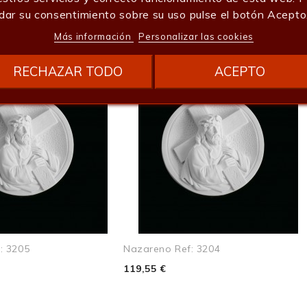
ría:
dar su consentimiento sobre su uso pulse el botón Acepto
37
Más información
Personalizar las cookies
14
RECHAZAR TODO
ACEPTO
7
0.7
: 3205
Nazareno Ref: 3204
119,55 €