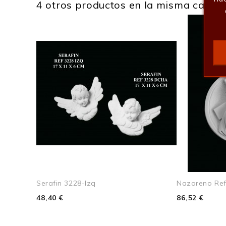
4 otros productos en la misma catego
Alto
Ancho
Profundo
Peso
Serafin 3228-Izq
Nazareno Ref
48,40 €
86,52 €