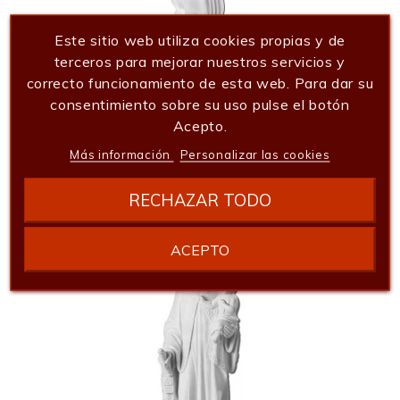
Este sitio web utiliza cookies propias y de
terceros para mejorar nuestros servicios y
correcto funcionamiento de esta web. Para dar su
consentimiento sobre su uso pulse el botón
Acepto.
Virgen De La Purisima De 80 Cm
Más información
Personalizar las cookies
834,54 €
Añadir al carrito
RECHAZAR TODO
ACEPTO