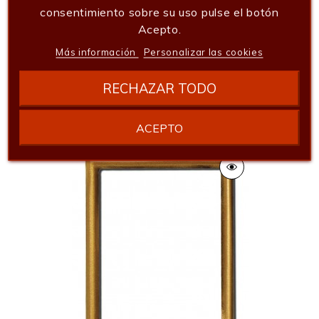
consentimiento sobre su uso pulse el botón
Acepto.
Más información
Personalizar las cookies
Portafoto Bronce Oval Flor
RECHAZAR TODO
16,94 €
Añadir al carrito
ACEPTO