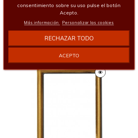
consentimiento sobre su uso pulse el botón
Acepto.
Más información
Personalizar las cookies
Portafoto Bronce Oval Flor
RECHAZAR TODO
16,94 €
Añadir al carrito
ACEPTO